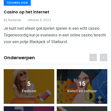
TECHNOLOGIE
Casino op het internet
.
By
Redactie
oktober 5, 2022
Je kunt niet alleen gokspelen spelen in een echt casino.
Tegenwoordig kun je eveneens in een online casino terecht
voor een potje Blackjack of Starburst.
Onderwerpen
5
15
Fashion
Kunst en cultuur