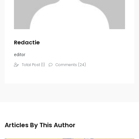
Redactie
editor
Total Post (1)
Comments (24)
Articles By This Author