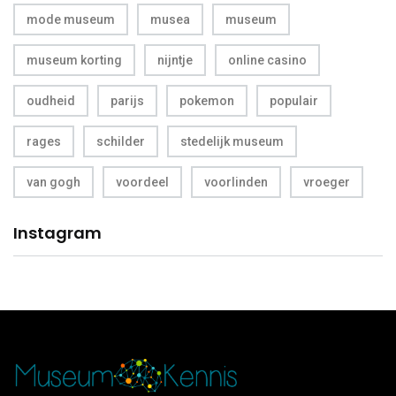
mode museum
musea
museum
museum korting
nijntje
online casino
oudheid
parijs
pokemon
populair
rages
schilder
stedelijk museum
van gogh
voordeel
voorlinden
vroeger
Instagram