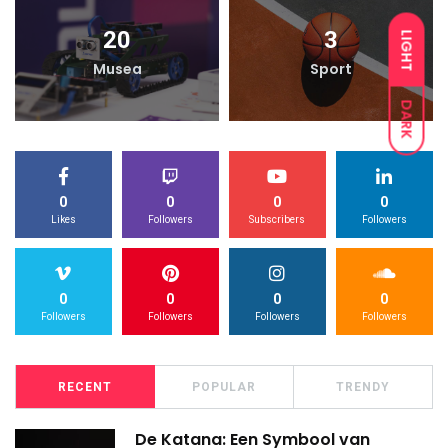
20
3
LIGHT
Musea
Sport
DARK
0
0
0
0
Likes
Followers
Subscribers
Followers
0
0
0
0
Followers
Followers
Followers
Followers
RECENT
POPULAR
TRENDY
De Katana: Een Symbool van