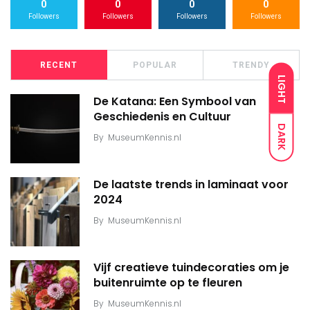
0
0
0
0
Followers
Followers
Followers
Followers
RECENT
POPULAR
TRENDY
LIGHT
De Katana: Een Symbool van
Geschiedenis en Cultuur
DARK
By
MuseumKennis.nl
De laatste trends in laminaat voor
2024
By
MuseumKennis.nl
Vijf creatieve tuindecoraties om je
buitenruimte op te fleuren
By
MuseumKennis.nl