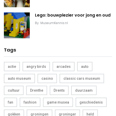
Lego: bouwplezier voor jong en oud
By
MuseumKennis.nl
Tags
actie
angry birds
arcades
auto
auto museum
casino
classic cars museum
cultuur
Drenthe
Drents
duurzaam
fan
fashion
game musea
geschiedenis
gokken
groningen
groninger
held