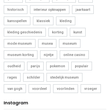
historisch
interieur opknappen
jaarkaart
kansspellen
klassiek
kleding
kleding geschiedenis
korting
kunst
mode museum
musea
museum
museum korting
nijntje
online casino
oudheid
parijs
pokemon
populair
rages
schilder
stedelijk museum
van gogh
voordeel
voorlinden
vroeger
Instagram