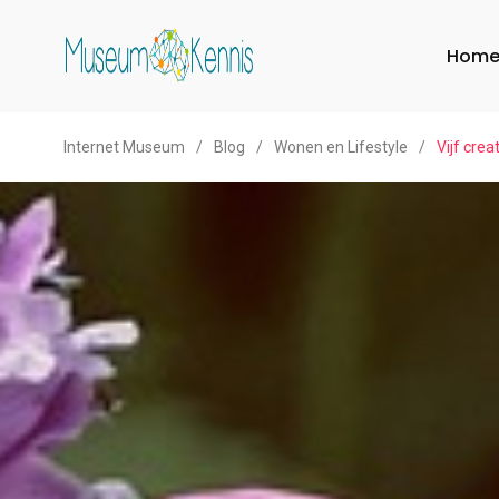
Hom
Internet Museum
/
Blog
/
Wonen en Lifestyle
/
Vijf crea