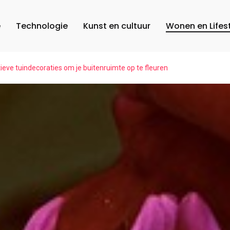
e
Technologie
Kunst en cultuur
Wonen en Lifes
tieve tuindecoraties om je buitenruimte op te fleuren