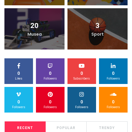
20
3
Musea
Sport
0
0
0
0
Likes
Followers
Subscribers
Followers
0
0
0
0
Followers
Followers
Followers
Followers
RECENT
POPULAR
TRENDY