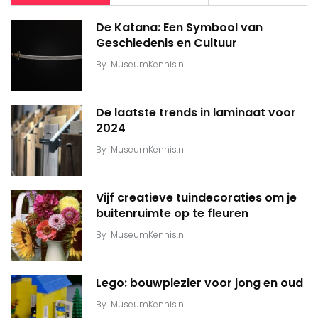
De Katana: Een Symbool van
Geschiedenis en Cultuur
By
MuseumKennis.nl
De laatste trends in laminaat voor
2024
By
MuseumKennis.nl
Vijf creatieve tuindecoraties om je
buitenruimte op te fleuren
By
MuseumKennis.nl
Lego: bouwplezier voor jong en oud
By
MuseumKennis.nl