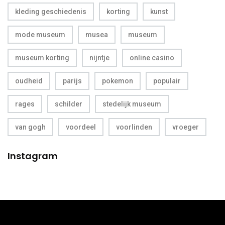
kleding geschiedenis
korting
kunst
mode museum
musea
museum
museum korting
nijntje
online casino
oudheid
parijs
pokemon
populair
rages
schilder
stedelijk museum
van gogh
voordeel
voorlinden
vroeger
Instagram