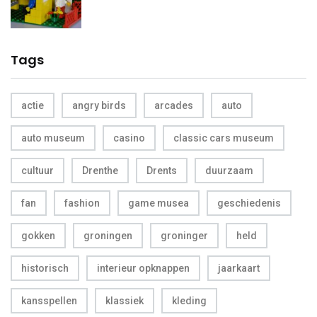
Tags
actie
angry birds
arcades
auto
auto museum
casino
classic cars museum
cultuur
Drenthe
Drents
duurzaam
fan
fashion
game musea
geschiedenis
gokken
groningen
groninger
held
historisch
interieur opknappen
jaarkaart
kansspellen
klassiek
kleding