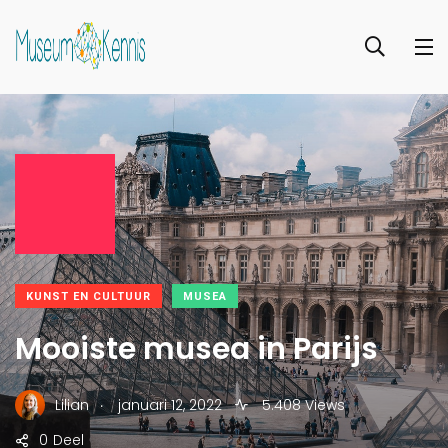
KUNST EN CULTUUR
MUSEA
Mooiste musea in Parijs
.
Lilian
januari 12, 2022
5.408 Views
0
Deel