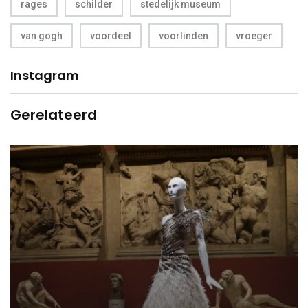
rages
schilder
stedelijk museum
van gogh
voordeel
voorlinden
vroeger
Instagram
Gerelateerd