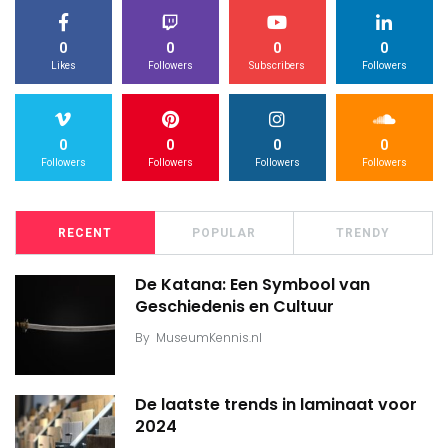
0
0
0
0
Likes
Followers
Subscribers
Followers
0
0
0
0
Followers
Followers
Followers
Followers
RECENT
POPULAR
TRENDY
De Katana: Een Symbool van
Geschiedenis en Cultuur
By
MuseumKennis.nl
De laatste trends in laminaat voor
2024