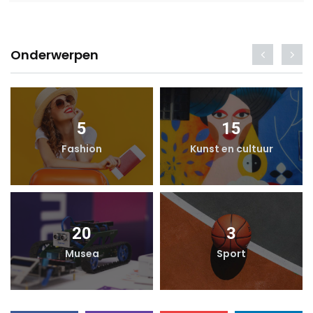
Onderwerpen
5
15
Fashion
Kunst en cultuur
20
3
Musea
Sport