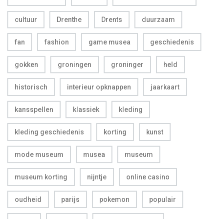
cultuur
Drenthe
Drents
duurzaam
fan
fashion
game musea
geschiedenis
gokken
groningen
groninger
held
historisch
interieur opknappen
jaarkaart
kansspellen
klassiek
kleding
kleding geschiedenis
korting
kunst
mode museum
musea
museum
museum korting
nijntje
online casino
oudheid
parijs
pokemon
populair