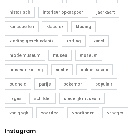
historisch
interieur opknappen
jaarkaart
kansspellen
klassiek
kleding
kleding geschiedenis
korting
kunst
mode museum
musea
museum
museum korting
nijntje
online casino
oudheid
parijs
pokemon
populair
rages
schilder
stedelijk museum
van gogh
voordeel
voorlinden
vroeger
Instagram