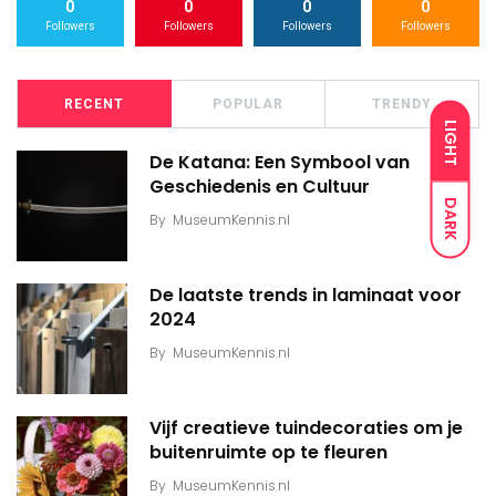
0
0
0
0
Followers
Followers
Followers
Followers
RECENT
POPULAR
TRENDY
LIGHT
De Katana: Een Symbool van
Geschiedenis en Cultuur
DARK
By
MuseumKennis.nl
De laatste trends in laminaat voor
2024
By
MuseumKennis.nl
Vijf creatieve tuindecoraties om je
buitenruimte op te fleuren
By
MuseumKennis.nl