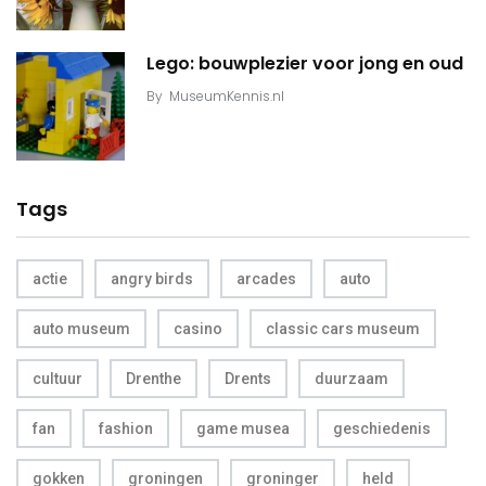
Lego: bouwplezier voor jong en oud
By
MuseumKennis.nl
Tags
actie
angry birds
arcades
auto
auto museum
casino
classic cars museum
cultuur
Drenthe
Drents
duurzaam
fan
fashion
game musea
geschiedenis
gokken
groningen
groninger
held