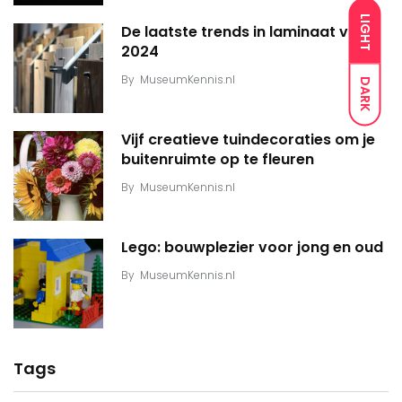
LIGHT
De laatste trends in laminaat voor
2024
By
MuseumKennis.nl
DARK
Vijf creatieve tuindecoraties om je
buitenruimte op te fleuren
By
MuseumKennis.nl
Lego: bouwplezier voor jong en oud
By
MuseumKennis.nl
Tags