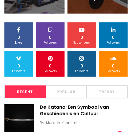
0
0
0
0
Likes
Followers
Subscribers
Followers
0
0
0
0
Followers
Followers
Followers
Followers
RECENT
POPULAR
TRENDY
De Katana: Een Symbool van
Geschiedenis en Cultuur
By
MuseumKennis.nl