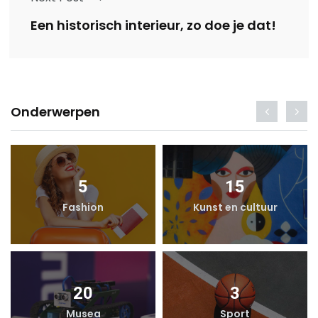
Een historisch interieur, zo doe je dat!
Onderwerpen
5
15
Fashion
Kunst en cultuur
20
3
Musea
Sport