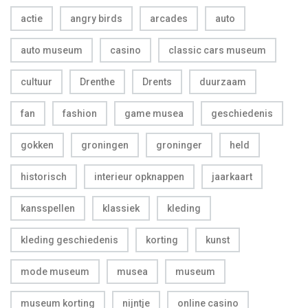
actie
angry birds
arcades
auto
auto museum
casino
classic cars museum
cultuur
Drenthe
Drents
duurzaam
fan
fashion
game musea
geschiedenis
gokken
groningen
groninger
held
historisch
interieur opknappen
jaarkaart
kansspellen
klassiek
kleding
kleding geschiedenis
korting
kunst
mode museum
musea
museum
museum korting
nijntje
online casino