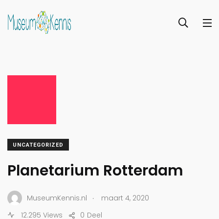
UNCATEGORIZED
Planetarium Rotterdam
.
MuseumKennis.nl
maart 4, 2020
12.295 Views
0
Deel