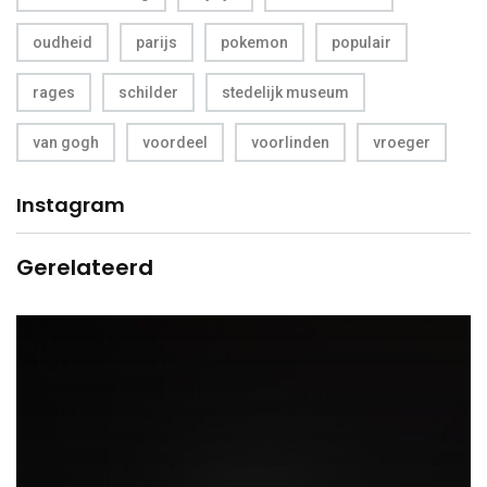
oudheid
parijs
pokemon
populair
rages
schilder
stedelijk museum
van gogh
voordeel
voorlinden
vroeger
Instagram
Gerelateerd