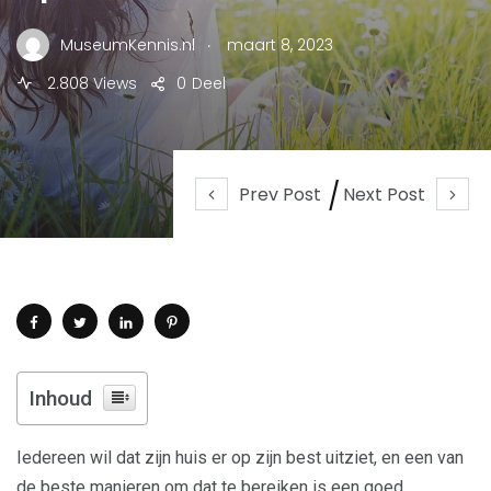
.
MuseumKennis.nl
maart 8, 2023
2.808 Views
0
Deel
Prev Post
Next Post
Inhoud
Iedereen wil dat zijn huis er op zijn best uitziet, en een van
de beste manieren om dat te bereiken is een goed