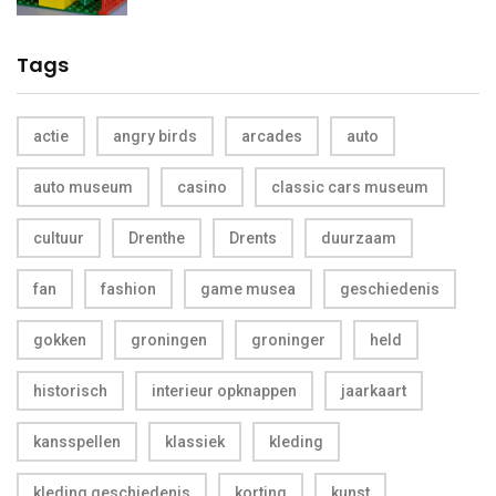
Tags
actie
angry birds
arcades
auto
auto museum
casino
classic cars museum
cultuur
Drenthe
Drents
duurzaam
fan
fashion
game musea
geschiedenis
gokken
groningen
groninger
held
historisch
interieur opknappen
jaarkaart
kansspellen
klassiek
kleding
kleding geschiedenis
korting
kunst