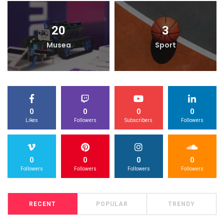
20
3
Musea
Sport
0
0
0
0
Likes
Followers
Subscribers
Followers
0
0
0
0
Followers
Followers
Followers
Followers
RECENT
POPULAR
TRENDY